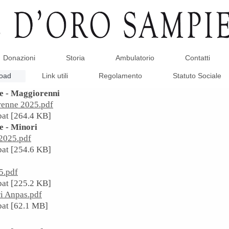
Donazioni
Storia
Ambulatorio
Contatti
oad
Link utili
Regolamento
Statuto Sociale
e - Maggiorenni
enne 2025.pdf
at [264.4 KB]
 - Minori
2025.pdf
at [254.6 KB]
5.pdf
at [225.2 KB]
ri Anpas.pdf
at [62.1 MB]