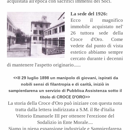
acquistata all'epoca con sacrifici immensi dei Soci.
La sede del 1926:
Ecco il magnifico
immobile acquistato nel'
26 tuttora sede della
Croce d'Oro. Come
vedete dal punto di vista
estetico abbiamo sempre
cercato durante i decenni
di mantenere l'aspetto originario......
<<Il 29 luglio 1898 un manipolo di giovani, ispirati da
nobili sensi di filantropia e di carità, iniziò in
sampierdarena un servizio di Pubblica Assistenza sotto il
titolo di CROCE D'ORO>>
La storia della Croce d'Oro può iniziare con questa nota
tratta dalla lettera indirizzata a S.M. il Re d'italia
Vittorio Emanuele III per ottenere l'erezione del
Sodalizio in Ente Morale....
Siamo in piena espansione industriale e Sampierdarena